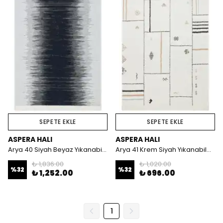
SEPETE EKLE
SEPETE EKLE
ASPERA HALI
ASPERA HALI
Arya 40 Siyah Beyaz Yıkanabilen Çift Taraflı Kilim
Arya 41 Krem Siyah Yıkanabilen Çift Taraflı Kilim
₺ 1,836.00
₺ 1,020.00
%
32
%
32
₺ 1,252.00
₺ 696.00
1