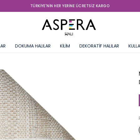
TÜRKIYE'NIN HER YERINE ÜCRETSIZ KARGO
LAR
DOKUMA HALILAR
KİLİM
DEKORATİF HALILAR
KULLA