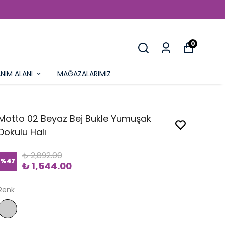
0
NIM ALANI
MAĞAZALARIMIZ
Motto 02 Beyaz Bej Bukle Yumuşak
Dokulu Halı
₺ 2,892.00
%
47
₺ 1,544.00
Renk