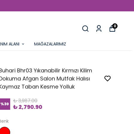
0
NIM ALANI
MAĞAZALARIMIZ
Buhari Bhr03 Yıkanabilir Kırmızı Kilim
Dokuma Afgan Salon Mutfak Halısı
Kaymaz Taban Kesme Yolluk
₺ 3,987.00
%
30
₺ 2,790.90
Renk