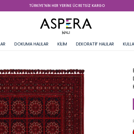
TÜRKIYE'NIN HER YERINE ÜCRETSIZ KARGO
LAR
DOKUMA HALILAR
KİLİM
DEKORATİF HALILAR
KULLA