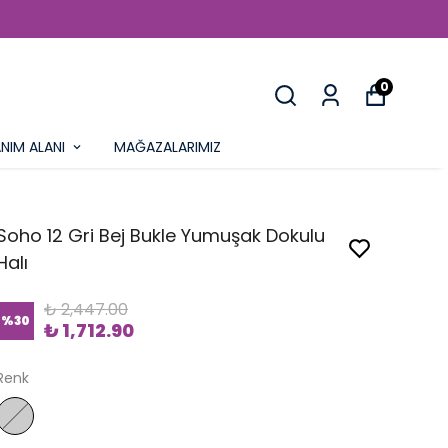
0
NIM ALANI
MAĞAZALARIMIZ
Soho 12 Gri Bej Bukle Yumuşak Dokulu
Halı
₺ 2,447.00
%
30
₺ 1,712.90
Renk