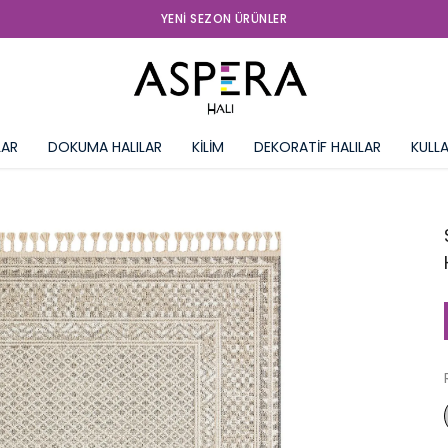
TÜRKIYE'NIN HER YERINE ÜCRETSIZ KARGO
LAR
DOKUMA HALILAR
KİLİM
DEKORATİF HALILAR
KULLA