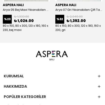
ASPERA HALI
ASPERA HALI
Arya 05 Bej Mavi Yıkanabilen Çift Taraflı Kilim
Arya 07 Gri Yıkanabilen Çift Taraflı Kilim
₺ 1,333.80
₺ 2,040.00
%
23
%
32
₺ 1,026.00
₺ 1,392.00
80 x 150, 80 x 300, 120 x 180, 160 x
80 x 150, 80 x 300, 120 x 180, 160 x
230, bej mavi
230, gri
KURUMSAL
HAKKIMIZDA
POPÜLER KATEGORİLER