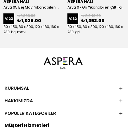
ASPERA HALI
ASPERA HALI
Arya 05 Bej Mavi Yıkanabilen Çift Taraflı Kilim
Arya 07 Gri Yıkanabilen Çift Taraflı Kilim
₺ 1,333.80
₺ 2,040.00
%
23
%
32
₺ 1,026.00
₺ 1,392.00
80 x 150, 80 x 300, 120 x 180, 160 x
80 x 150, 80 x 300, 120 x 180, 160 x
230, bej mavi
230, gri
KURUMSAL
HAKKIMIZDA
POPÜLER KATEGORİLER
Müşteri Hizmetleri