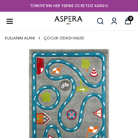
TÜRKIYE'NIN HER YERINE ÜCRETSIZ KARGO
0
KULLANIM ALANI
ÇOCUK ODASI HALISI