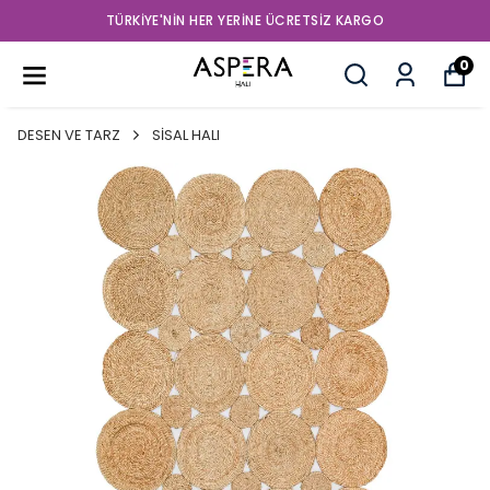
TÜRKIYE'NIN HER YERINE ÜCRETSIZ KARGO
0
DESEN VE TARZ
SİSAL HALI