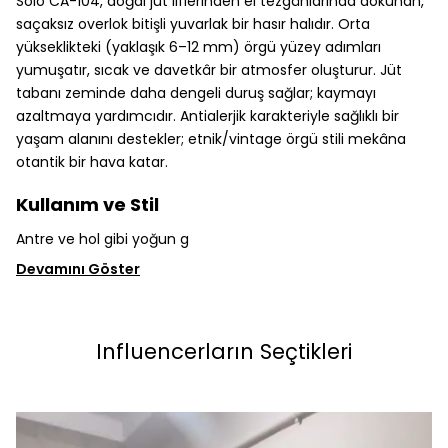
Solo CA-104, doğal jüt liflerinden el tezgâhlarında dokunan,
saçaksız overlok bitişli yuvarlak bir hasır halıdır. Orta
yükseklikteki (yaklaşık 6–12 mm) örgü yüzey adımları
yumuşatır, sıcak ve davetkâr bir atmosfer oluşturur. Jüt
tabanı zeminde daha dengeli duruş sağlar; kaymayı
azaltmaya yardımcıdır. Antialerjik karakteriyle sağlıklı bir
yaşam alanını destekler; etnik/vintage örgü stili mekâna
otantik bir hava katar.
Kullanım ve Stil
Antre ve hol gibi yoğun g
Devamını Göster
Influencerların Seçtikleri