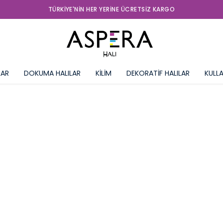
TÜRKIYE'NIN HER YERINE ÜCRETSIZ KARGO
LAR
DOKUMA HALILAR
KİLİM
DEKORATİF HALILAR
KULLA