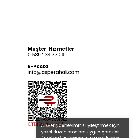
Müşteri Hizmetleri
0 539 233 77 29
E-Posta
info@asperahali.com
Alışveriş deneyiminizi iyileştirmek için
yasal düzenlemelere uygun çerezler