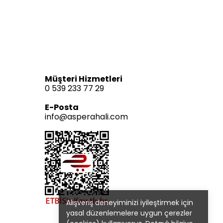
Müşteri Hizmetleri
0 539 233 77 29
E-Posta
info@asperahali.com
Alışveriş deneyiminizi iyileştirmek için
yasal düzenlemelere uygun çerezler