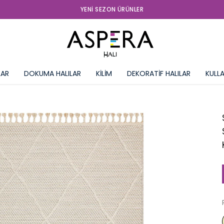
YENI SEZON ÜRÜNLER
LAR
DOKUMA HALILAR
KİLİM
DEKORATİF HALILAR
KULLA