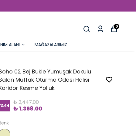
0
NIM ALANI
MAĞAZALARIMIZ
Soho 02 Bej Bukle Yumuşak Dokulu
Salon Mutfak Oturma Odası Halısı
Koridor Kesme Yolluk
₺ 2,447.00
%
44
₺ 1,368.00
Renk