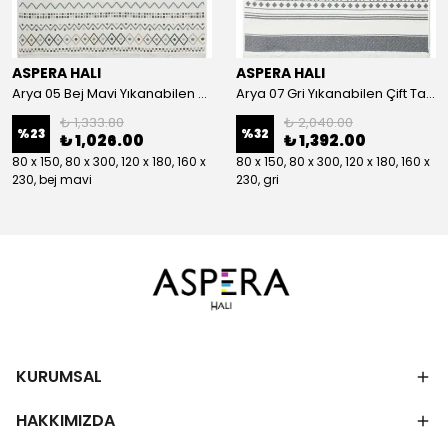
ASPERA HALI
ASPERA HALI
Arya 05 Bej Mavi Yıkanabilen Çift Taraflı Kilim
Arya 07 Gri Yıkanabilen Çift Taraflı Kilim
₺ 1,333.80
₺ 2,040.00
%
23
%
32
₺ 1,026.00
₺ 1,392.00
80 x 150, 80 x 300, 120 x 180, 160 x
80 x 150, 80 x 300, 120 x 180, 160 x
230, bej mavi
230, gri
KURUMSAL
HAKKIMIZDA