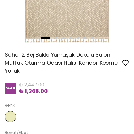
Soho 12 Bej Bukle Yumuşak Dokulu Salon
Mutfak Oturma Odası Halısı Koridor Kesme
Yolluk
₺ 2,447.00
%
44
₺ 1,368.00
Renk
Boyut/Ebat