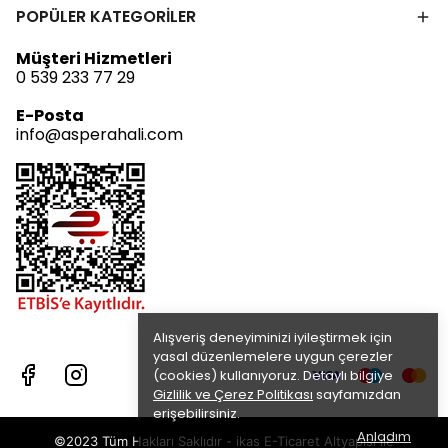
POPÜLER KATEGORİLER
Müşteri Hizmetleri
0 539 233 77 29
E-Posta
info@asperahali.com
Alışveriş deneyiminizi iyileştirmek için
yasal düzenlemelere uygun çerezler
(cookies) kullanıyoruz. Detaylı bilgiye
Gizlilik ve Çerez Politikası
sayfamızdan
erişebilirsiniz.
Anladım
©2023 Tüm Hakları Saklıdır - ikas E-Ticaret
Altyapısı ile