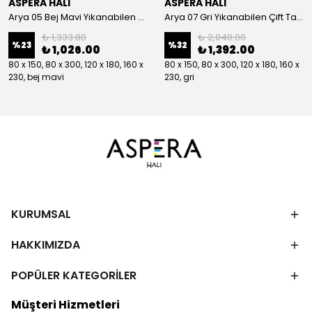
ASPERA HALI
ASPERA HALI
Arya 05 Bej Mavi Yıkanabilen Çift Taraflı Kilim
Arya 07 Gri Yıkanabilen Çift Taraflı Kilim
₺ 1,333.80
₺ 2,040.00
%
23
%
32
₺ 1,026.00
₺ 1,392.00
80 x 150, 80 x 300, 120 x 180, 160 x
80 x 150, 80 x 300, 120 x 180, 160 x
230, bej mavi
230, gri
KURUMSAL
HAKKIMIZDA
POPÜLER KATEGORİLER
Müşteri Hizmetleri