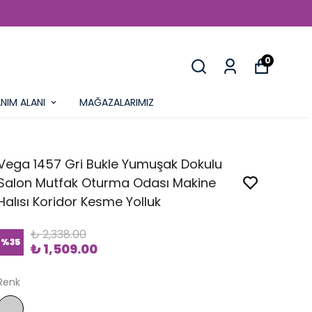
0
NIM ALANI
MAĞAZALARIMIZ
Vega 1457 Gri Bukle Yumuşak Dokulu
Salon Mutfak Oturma Odası Makine
Halısı Koridor Kesme Yolluk
₺ 2,338.00
%
35
₺ 1,509.00
Renk