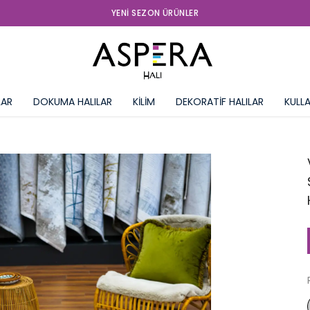
YENI SEZON ÜRÜNLER
LAR
DOKUMA HALILAR
KİLİM
DEKORATİF HALILAR
KULLA